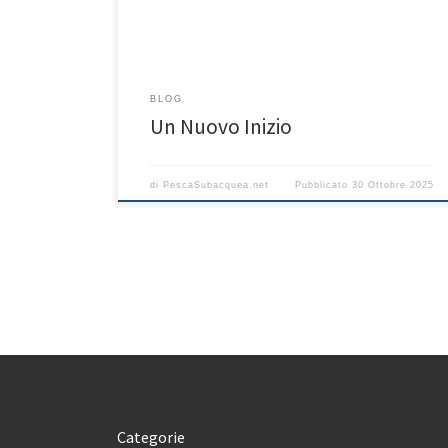
direzione al sito. L’idea è di ripartire quasi da zero,
[…]
BLOG
Un Nuovo Inizio
di
PescaSubacquea.net
Pubblicato
30 Ottobre 2025
Categorie