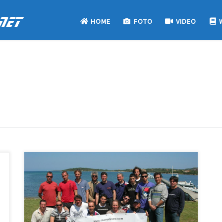
net
HOME
FOTO
VIDEO
PescaSubacquea.net trova le sue origini nel 1999
quando, sperimentando qua e là con alcuni HTML
editor, imparai a creare i mitici collegamenti
ipertestuali e a capire come funzionavano le pagine
web. Mi chiesi a cosa mi sarebbe servito quel poco