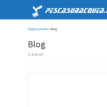
Passa al contenuto
PescaSubacquea.
Pagina iniziale
»
Blog
Blog
2 articoli
Dopo anni di inattività dovuti ad una scarsa
partecipazione sulla community, per motivi
principalmente legati al cambio delle tendenze degli
internauti (acceso veloce alle informazioni, mancanza
di tempo o voglia di partecipare attivamente alle
conversazioni, ecc.), ho deciso di dare una nuova