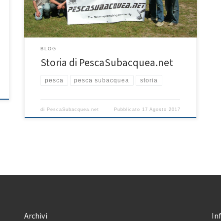
che sapevo e, nell’eventualità di fare un sito tutto […]
BLOG
Storia di PescaSubacquea.net
pesca
pesca subacquea
storia
di
PescaSubacquea.net
Pubblicato
17 Agosto 2017
Archivi
In