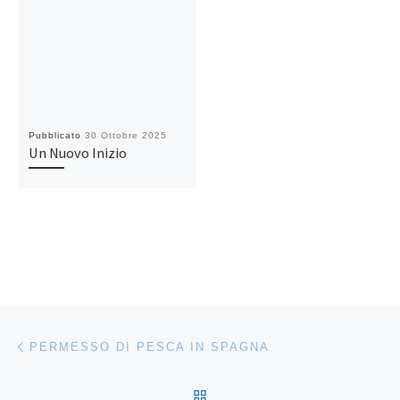
Pubblicato
30 Ottobre 2025
Un Nuovo Inizio
Navigazione articoli
Articolo precedente
PERMESSO DI PESCA IN SPAGNA
RITORNA ALLA LISTA DEG