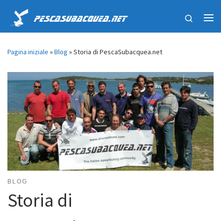
Passa al contenuto
Search
PescaSubacquea.net
Me
Pagina iniziale
»
Blog
»
Storia di PescaSubacquea.net
BLOG
Storia di