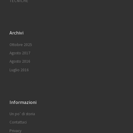
TECNICHE
Archivi
Ottobre 2025
Agosto 2017
Agosto 2016
Luglio 2016
Informazioni
Un po’ di storia
Contattaci
Privacy