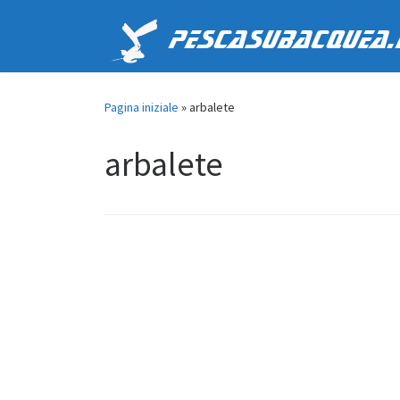
Passa al contenuto
PescaSubacquea.
Pagina iniziale
»
arbalete
arbalete