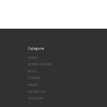
Categorie
APNEA
ATTREZZATURE
BLOG
ESTERO
PREDE
SICUREZZA
TECNICHE