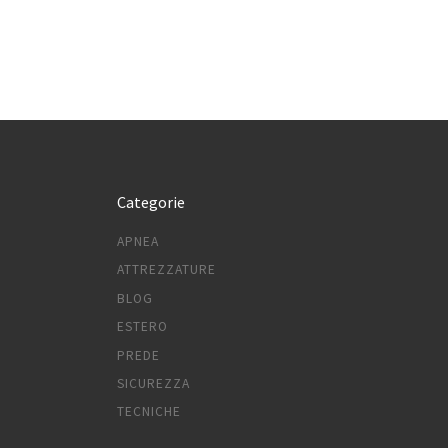
Categorie
APNEA
ATTREZZATURE
BLOG
ESTERO
PREDE
SICUREZZA
TECNICHE