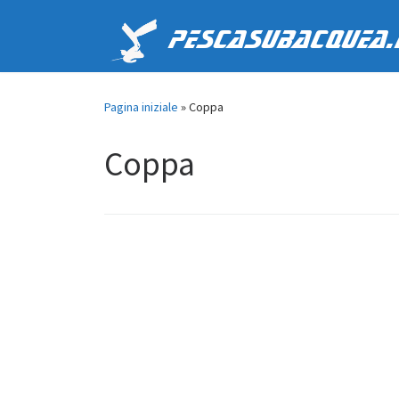
Passa al contenuto
PescaSubacquea.
Pagina iniziale
»
Coppa
Coppa