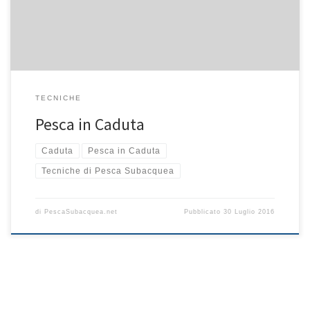
possibilità di scorgere la preda più facilmente. Effettuare delle
planate a mezz’acqua ha inoltre un […]
TECNICHE
Pesca in Caduta
Caduta
Pesca in Caduta
Tecniche di Pesca Subacquea
di
PescaSubacquea.net
Pubblicato
30 Luglio 2016