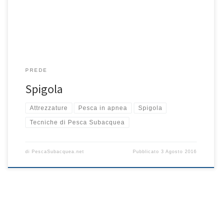
condizioni in cui ci troveremo a pescare: mare calmo e mare […]
PREDE
Spigola
Attrezzature
Pesca in apnea
Spigola
Tecniche di Pesca Subacquea
di
PescaSubacquea.net
Pubblicato
3 Agosto 2016