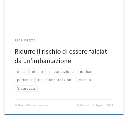
semplice ignoranza delle regole contribuiscono alla morte od il
ferimento di coloro che praticano attività subacquee. […]
SICUREZZA
Ridurre il rischio di essere falciati
da un’imbarcazione
elica
eliche
imbarcazione
pericoli
pericolo
rischi imbarcazioni
rischio
Sicurezza
di
PescaSubacquea.net
Pubblicato
8 Agosto 2017