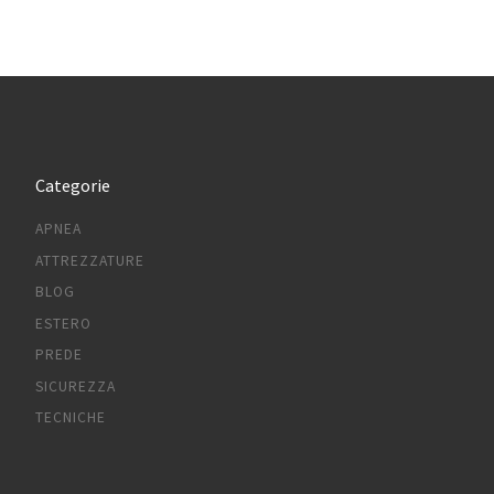
Categorie
APNEA
ATTREZZATURE
BLOG
ESTERO
PREDE
SICUREZZA
TECNICHE