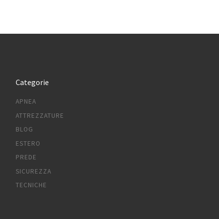
Categorie
APNEA
ATTREZZATURE
BLOG
ESTERO
PREDE
SICUREZZA
TECNICHE