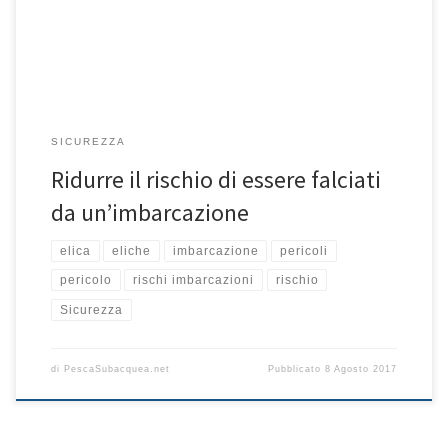
semplice ignoranza delle regole contribuiscono alla morte od il
ferimento di coloro che praticano attività subacquee. […]
SICUREZZA
Ridurre il rischio di essere falciati
da un’imbarcazione
elica
eliche
imbarcazione
pericoli
pericolo
rischi imbarcazioni
rischio
Sicurezza
di
PescaSubacquea.net
Pubblicato
8 Agosto 2017