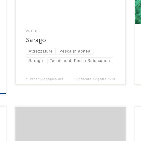
e spacchi, tra le alghe, in acqua libera, […]
PREDE
Sarago
Attrezzature
Pesca in apnea
Sarago
Tecniche di Pesca Subacquea
di
PescaSubacquea.net
Pubblicato
3 Agosto 2016
Nella pesca in caduta, un aspetto che assume
un’importanza fondamentale è l’avvistamento della
preda dalla superficie. A tale scopo è necessario
effettuare delle planate a mezz’acqua per avere una