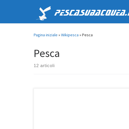
Passa al contenuto
PescaSubacquea.
Pagina iniziale
»
Wikipesca
»
Pesca
Pesca
12 articoli
La spigola è una preda molto interessante.Quando
andiamo a pesca di spigole, dobbiamo prepararci ad
organizzare agguati tra gli scogli e franate basse. Infatti
è proprio nei pressi di queste che aumentano le
probabilità di incontrare delle spigole. Due sono le