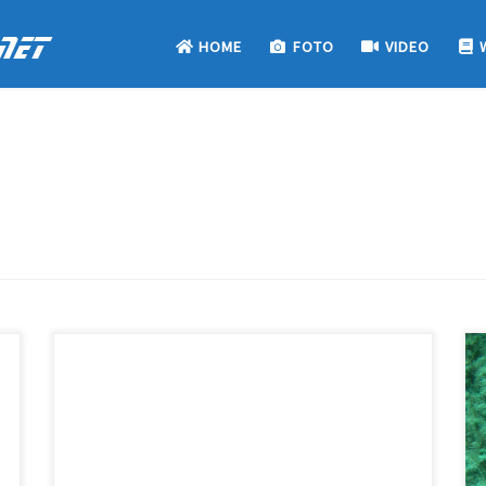
net
HOME
FOTO
VIDEO
Il sarago è una preda abbastanza difficile da catturare.
Nella pesca subacquea, se ne considerano interessanti
dal punto di vista venatorio quattro tipi: pizzuto o
puntazzo, fasciato, faraone e maggiore. Questo
sparide lo si può trovare tra lastroni di roccia, in buchi