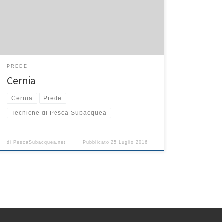
relativamente bassi, ma ora, se si vogliono pescare
cernie di dimensioni considerevoli bisogna spingersi
fino ad almeno 15m di profondità per aumentare le
probabilità di […]
PREDE
Cernia
Cernia
Prede
Tecniche di Pesca Subacquea
di
PescaSubacquea.net
Pubblicato
25 Luglio 2016