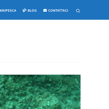
Search
WIKIPESCA
BLOG
CONTATTACI
Il polpo è una delle prede più imprevedibili. Questo
mollusco, infatti, si può trovare un po’ ovunque ed a
qualsiasi profondità, ma il problema, per molti
principianti, è quello di riuscire a vederlo; infatti
questo animale è dotato di una avanzata capacità