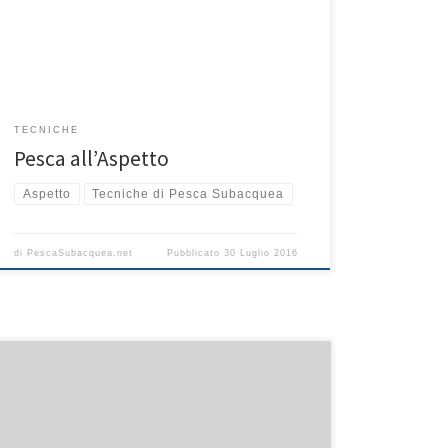
raggiungere un buon equilibrio tra spinta e
dispendio energetico e, una volta diventati negativi,
lasciarsi cadere giù a foglia morta, immobili, usando
[…]
TECNICHE
Pesca all’Aspetto
Aspetto
Tecniche di Pesca Subacquea
di
PescaSubacquea.net
Pubblicato
30 Luglio 2016
Il dentice è una preda molto difficile da catturare e
richiede tanto fiato, concentrazione ed un’ottima
precisione nel tiro. Lo si trova generalmente a