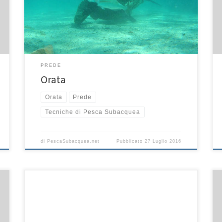
è simile a quella di un dentice e di fatto è solito
confondersi tra di essi. Tecniche di pesca Le tecniche
di pesca che si possono usare […]
PREDE
Orata
Orata
Prede
Tecniche di Pesca Subacquea
di
PescaSubacquea.net
Pubblicato
27 Luglio 2016
Nonostante l’apparenza, il cefalo non è una preda
facile da catturare; lo si può trovare un po’ ovunque:
dalle distese di sabbia agli scogli, in profondità o in