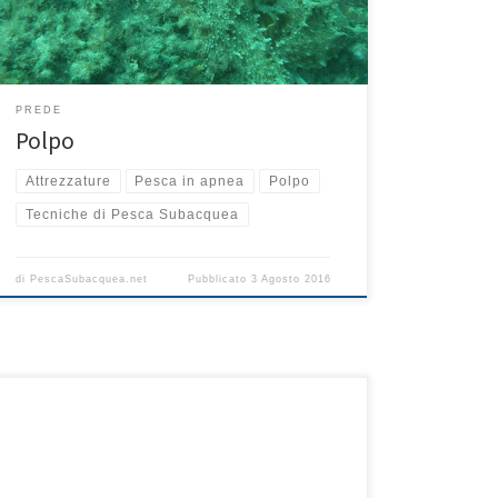
mimetica, non solo cromatica ma anche morfologica. Il
[…]
PREDE
Polpo
Attrezzature
Pesca in apnea
Polpo
Tecniche di Pesca Subacquea
di
PescaSubacquea.net
Pubblicato
3 Agosto 2016
Quando peschiamo all’aspetto è necessaria, prima di
immergersi, una buona ventilazione (non
iperventilazione!), soprattutto se scendiamo a
profondità considerevoli; in discesa conviene
pinneggiare con il minimo sforzo cercando di