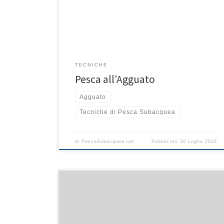
l’improvvisazione. L’idea generale è quella di
avvistare un pesce e cercare di portarlo a tiro senza
farsi vedere e quindi sfruttando le asperità del fondale
[…]
TECNICHE
Pesca all’Agguato
Agguato
Tecniche di Pesca Subacquea
di
PescaSubacquea.net
Pubblicato
30 Luglio 2016
Quando si pesca in tana è necessario innanzitutto
eseguire delle planate a mezz’acqua, per individuare
sul fondo eventuali anfratti che possano ospitare delle