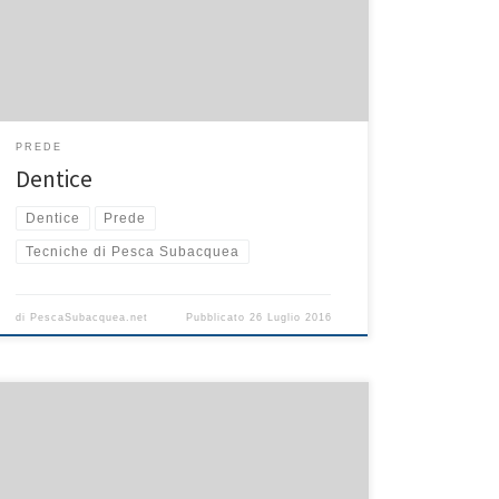
profondità piuttosto elevate ed è importante essere
allenati per poter insidare questo pesce con
tranqullità. Tecniche di pesca Scelto il punto dove
immergersi, scendiamo nel modo più silenzioso […]
PREDE
Dentice
Dentice
Prede
Tecniche di Pesca Subacquea
di
PescaSubacquea.net
Pubblicato
26 Luglio 2016
La cernia è una preda eccezionale e sogno di molti
neofiti. Negli anni è diventata una preda da pescatore
professionista; decine di anni fa le
cernie girovagavano e stazionavano in fondali