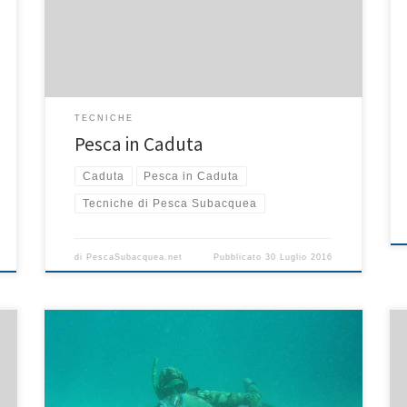
buona visione globale del fondale ed avere così la
possibilità di scorgere la preda più facilmente.
Effettuare delle planate a mezz’acqua ha inoltre un
[…]
TECNICHE
Pesca in Caduta
Caduta
Pesca in Caduta
Tecniche di Pesca Subacquea
di
PescaSubacquea.net
Pubblicato
30 Luglio 2016
L’orata è una preda difficile da catturare. Questo
sparide è solito vagare tra ampie distese di sabbia,
posidonia oppure in fondali rocciosi. La sua forma