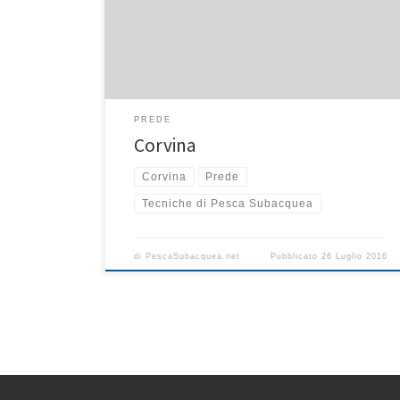
presso le franate e negli anfratti più nascosti. Quello
che più colpisce della corvina sono i suoi colori e
l’eleganza dei movimenti che la fanno sembrare un
[…]
PREDE
Corvina
Corvina
Prede
Tecniche di Pesca Subacquea
di
PescaSubacquea.net
Pubblicato
26 Luglio 2016