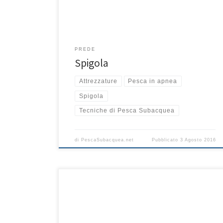
condizioni in cui ci troveremo a pescare: mare calmo e
mare […]
PREDE
Spigola
Attrezzature
Pesca in apnea
Spigola
Tecniche di Pesca Subacquea
di
PescaSubacquea.net
Pubblicato
3 Agosto 2016
L’agguato è una tecnica di pesca molto entusiasmante
sia per la sua dinamicità sia perchè non richiede una
particolare preparazione o pianificazione, essendo
ogni decisione spesso guidata dall’istinto e