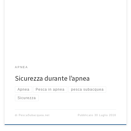
Durante l’apnea è importante mantenere la calma, tenendo
sempre a mente quali sono i propri limiti. A questo proposito è
consigliabile a tutti coloro che non l’abbiano già fatto un corso
d’apnea di primo livello che insegna le basi dell’apnea, della
pinneggiata e della respirazione In questo articolo tratteremo i
principali pericoli per […]
APNEA
Sicurezza durante l’apnea
Apnea
Pesca in apnea
pesca subacquea
Sicurezza
di
PescaSubacquea.net
Pubblicato
30 Luglio 2016