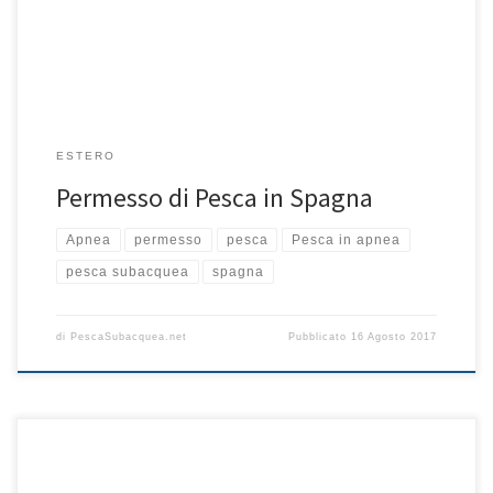
è richiesto il possesso di una licenza particolare per praticare la
[…]
ESTERO
Permesso di Pesca in Spagna
Apnea
permesso
pesca
Pesca in apnea
pesca subacquea
spagna
di
PescaSubacquea.net
Pubblicato
16 Agosto 2017