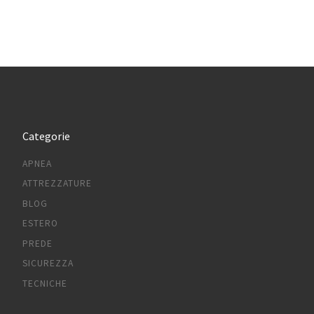
Categorie
APNEA
ATTREZZATURE
BLOG
ESTERO
PREDE
SICUREZZA
TECNICHE