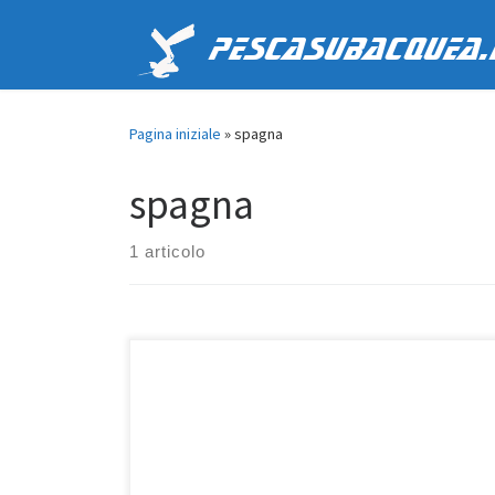
Passa al contenuto
PescaSubacquea.
Pagina iniziale
»
spagna
spagna
1 articolo
Questo articolo ha lo scopo di illustrare i passi
necessari per ottenere una licenza di pesca
subacquea in Spagna; la procedura sarà descritta
ripercorrendo l’esperienza che il sottoscritto ha vissuto
per ottenerla nella città di Malaga. Introduzione In