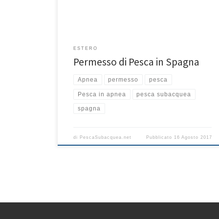
Spagna è richiesto il possesso di una licenza
particolare per praticare la […]
ESTERO
Permesso di Pesca in Spagna
Apnea
permesso
pesca
Pesca in apnea
pesca subacquea
spagna
di
PescaSubacquea.net
Pubblicato
16 Agosto 2017