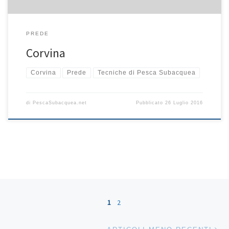
PREDE
Corvina
Corvina
Prede
Tecniche di Pesca Subacquea
di
PescaSubacquea.net
Pubblicato
26 Luglio 2016
Navigazione articoli
1
2
Ar