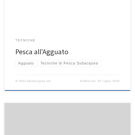
quindi sfruttando le asperità del fondale […]
TECNICHE
Pesca all’Agguato
Agguato
Tecniche di Pesca Subacquea
di
PescaSubacquea.net
Pubblicato
30 Luglio 2016
Nella pesca in caduta, un aspetto che assume un’importanza
fondamentale è l’avvistamento della preda dalla superficie. A tale