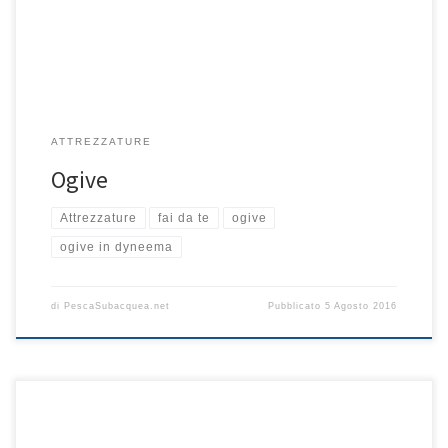
seconda del tipo di elastici (circolari […]
ATTREZZATURE
Ogive
Attrezzature
fai da te
ogive
ogive in dyneema
di
PescaSubacquea.net
Pubblicato
5 Agosto 2016