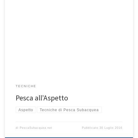
Quando peschiamo all’aspetto è necessaria, prima di immergersi,
una buona ventilazione (non iperventilazione!), soprattutto se
scendiamo a profondità considerevoli; in discesa conviene
pinneggiare con il minimo sforzo cercando di raggiungere un buon
equilibrio tra spinta e dispendio energetico e, una volta diventati
negativi, lasciarsi cadere giù a foglia morta, immobili, usando […]
TECNICHE
Pesca all’Aspetto
Aspetto
Tecniche di Pesca Subacquea
di
PescaSubacquea.net
Pubblicato
30 Luglio 2016