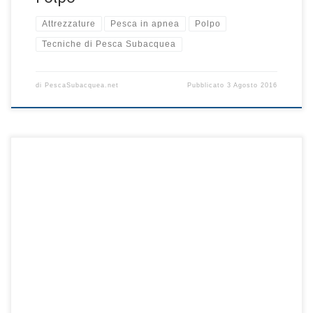
Attrezzature
Pesca in apnea
Polpo
Tecniche di Pesca Subacquea
di
PescaSubacquea.net
Pubblicato
3 Agosto 2016
Durante l’apnea è importante mantenere la calma, tenendo
sempre a mente quali sono i propri limiti. A questo proposito è
consigliabile a tutti coloro che non l’abbiano già fatto un corso
d’apnea di primo livello che insegna le basi dell’apnea, della
pinneggiata e della respirazione In questo articolo tratteremo i
principali pericoli per […]