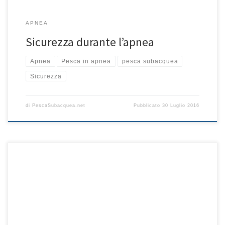
APNEA
Sicurezza durante l’apnea
Apnea
Pesca in apnea
pesca subacquea
Sicurezza
di
PescaSubacquea.net
Pubblicato
30 Luglio 2016
L’agguato è una tecnica di pesca molto entusiasmante sia per la
sua dinamicità sia perchè non richiede una particolare
preparazione o pianificazione, essendo ogni decisione spesso
guidata dall’istinto e l’improvvisazione. L’idea generale è quella di
avvistare un pesce e cercare di portarlo a tiro senza farsi vedere e