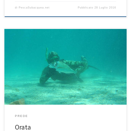
di
PescaSubacquea.net
Pubblicato
28 Luglio 2016
L’orata è una preda difficile da catturare. Questo sparide è solito
vagare tra ampie distese di sabbia, posidonia oppure in fondali
rocciosi. La sua forma è simile a quella di un dentice e di fatto è
solito confondersi tra di essi. Tecniche di pesca Le tecniche di
pesca che si possono usare […]
PREDE
Orata