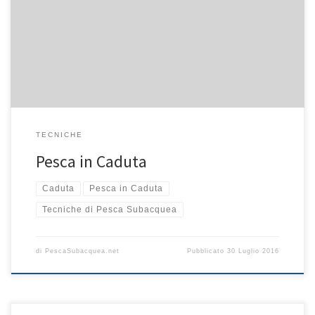
scopo è necessario effettuare delle planate a mezz’acqua per
avere una buona visione globale del fondale ed avere così la
possibilità di scorgere la preda più facilmente. Effettuare delle
planate a mezz’acqua ha inoltre un […]
TECNICHE
Pesca in Caduta
Caduta
Pesca in Caduta
Tecniche di Pesca Subacquea
di
PescaSubacquea.net
Pubblicato
30 Luglio 2016