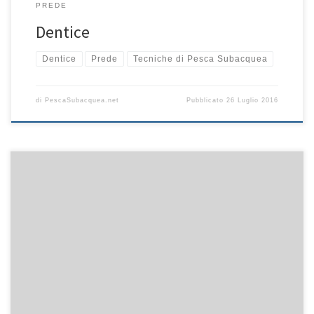
PREDE
Dentice
Dentice
Prede
Tecniche di Pesca Subacquea
di
PescaSubacquea.net
Pubblicato
26 Luglio 2016
La corvina è uno dei pesce molto elegante che è possibile
trovare già intorno ai 10m di profondità, in fondali
prevalentemente rocciosi, tra la posidonia, presso le franate e
negli anfratti più nascosti. Quello che più colpisce della corvina
sono i suoi colori e l’eleganza dei movimenti che la fanno
sembrare un […]