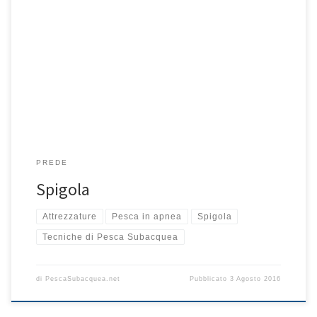
La spigola è una preda molto interessante.Quando andiamo a
pesca di spigole, dobbiamo prepararci ad organizzare agguati tra
gli scogli e franate basse. Infatti è proprio nei pressi di queste che
aumentano le probabilità di incontrare delle spigole. Due sono le
condizioni in cui ci troveremo a pescare: mare calmo e mare […]
PREDE
Spigola
Attrezzature
Pesca in apnea
Spigola
Tecniche di Pesca Subacquea
di
PescaSubacquea.net
Pubblicato
3 Agosto 2016