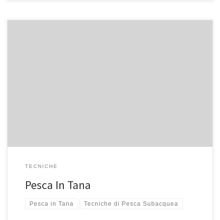
Quando si pesca in tana è necessario innanzitutto eseguire delle
planate a mezz’acqua, per individuare sul fondo eventuali anfratti
che possano ospitare delle prede interessanti. Spesso è
opportuno guardare il movimento degli altri pesci più piccoli che
potrebbero implicitamente indicarci la presenza di pesci in certi
anfratti. Ovviamente l’approccio per […]
TECNICHE
Pesca In Tana
Pesca in Tana
Tecniche di Pesca Subacquea