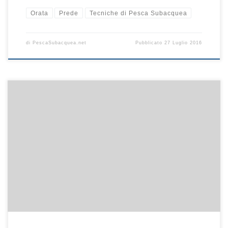
Orata
Prede
Tecniche di Pesca Subacquea
di
PescaSubacquea.net
Pubblicato
27 Luglio 2016
Il dentice è una preda molto difficile da catturare e richiede tanto
fiato, concentrazione ed un’ottima precisione nel tiro. Lo si trova
generalmente a profondità piuttosto elevate ed è importante
essere allenati per poter insidare questo pesce con tranqullità.
Tecniche di pesca Scelto il punto dove immergersi, scendiamo nel
modo più silenzioso […]