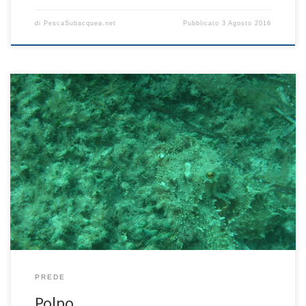
di
PescaSubacquea.net
Pubblicato
3 Agosto 2016
Il polpo è una delle prede più imprevedibili. Questo mollusco,
infatti, si può trovare un po’ ovunque ed a qualsiasi profondità, ma
il problema, per molti principianti, è quello di riuscire a vederlo;
infatti questo animale è dotato di una avanzata capacità
mimetica, non solo cromatica ma anche morfologica. Il […]
PREDE
Polpo