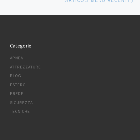
ARTICOLI MENO RECENTI
Categorie
APNEA
ATTREZZATURE
BLOG
ESTERO
PREDE
SICUREZZA
TECNICHE