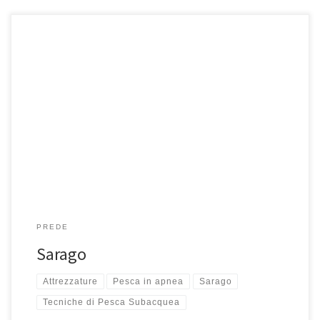
Il sarago è una preda abbastanza difficile da catturare. Nella pesca
subacquea, se ne considerano interessanti dal punto di vista
venatorio quattro tipi: pizzuto o puntazzo, fasciato, faraone e
maggiore. Questo sparide lo si può trovare tra lastroni di roccia, in
buchi e spacchi, tra le alghe, in acqua libera, […]
PREDE
Sarago
Attrezzature
Pesca in apnea
Sarago
Tecniche di Pesca Subacquea